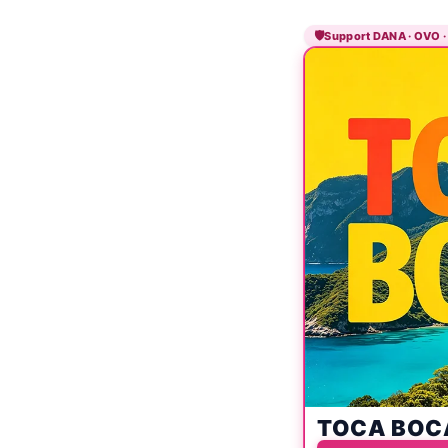
🛡️
Support DANA · OVO 
TOCA BOC