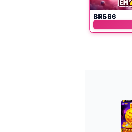
BR566