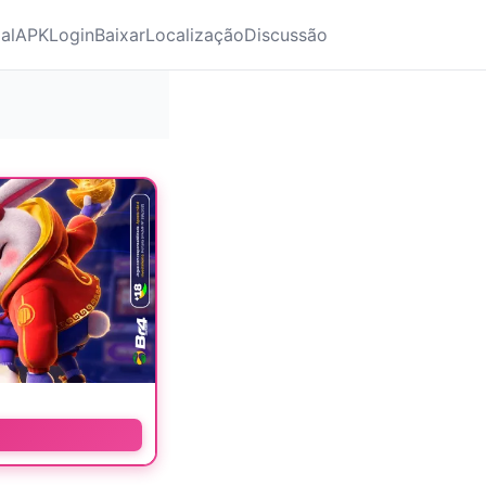
ial
APK
Login
Baixar
Localização
Discussão