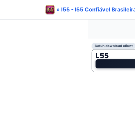
⭐ l55 - l55 Confiável Brasileir
Butuh download client
L55