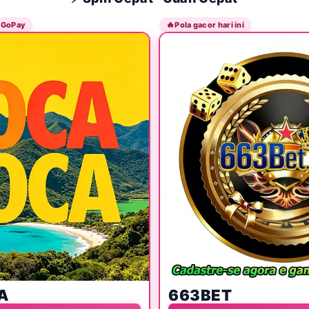
🔥
· GoPay
Pola gacor hari ini
A
663BET