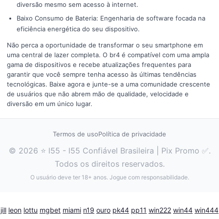
diversão mesmo sem acesso à internet.
Baixo Consumo de Bateria: Engenharia de software focada na
eficiência energética do seu dispositivo.
Não perca a oportunidade de transformar o seu smartphone em
uma central de lazer completa. O br4 é compatível com uma ampla
gama de dispositivos e recebe atualizações frequentes para
garantir que você sempre tenha acesso às últimas tendências
tecnológicas. Baixe agora e junte-se a uma comunidade crescente
de usuários que não abrem mão de qualidade, velocidade e
diversão em um único lugar.
Termos de uso
Política de privacidade
© 2026 ⭐ l55 - l55 Confiável Brasileira | Pix Promo ✅.
Todos os direitos reservados.
O usuário deve ter 18+ anos. Jogue com responsabilidade.
jill
leon
lottu
mgbet
miami
n19
ouro
pk44
pp11
win222
win44
win444