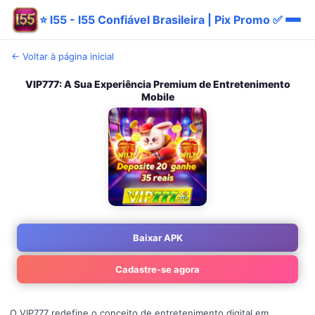
⭐ l55 - l55 Confiável Brasileira | Pix Promo ✅
← Voltar à página inicial
VIP777: A Sua Experiência Premium de Entretenimento
Mobile
Baixar APK
Cadastre-se agora
O VIP777 redefine o conceito de entretenimento digital em