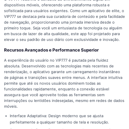
dispositivos móveis, oferecendo uma plataforma robusta e
sofisticada para usuários exigentes. Como um aplicativo de elite, o
VIP777 se destaca pela sua curadoria de conteúdo e pela facilidade
de navegação, proporcionando uma jornada imersiva desde o
primeiro toque. Seja você um entusiasta de tecnologia ou alguém
em busca de lazer de alta qualidade, este app foi projetado para
elevar o seu padrão de uso diário com exclusividade e inovação.
Recursos Avançados e Performance Superior
A experiência do usuário no VIP777 é pautada pela fluidez
absoluta. Desenvolvido com as tecnologias mais recentes de
renderização, o aplicativo garante um carregamento instantâneo
de páginas e transições suaves entre menus. A interface intuitiva
permite que até os novos usuários dominem todas as
funcionalidades rapidamente, enquanto a conexão estável
assegura que você aproveite todas as ferramentas sem
interrupções ou lentidões indesejadas, mesmo em redes de dados
móveis.
Interface Adaptativa: Design moderno que se ajusta
perfeitamente a qualquer tamanho de tela e resolução.