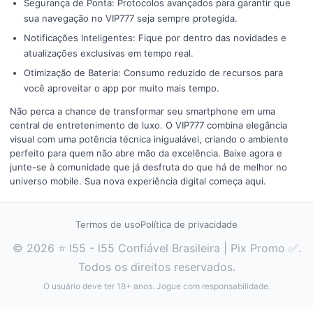
Segurança de Ponta: Protocolos avançados para garantir que
sua navegação no VIP777 seja sempre protegida.
Notificações Inteligentes: Fique por dentro das novidades e
atualizações exclusivas em tempo real.
Otimização de Bateria: Consumo reduzido de recursos para
você aproveitar o app por muito mais tempo.
Não perca a chance de transformar seu smartphone em uma
central de entretenimento de luxo. O VIP777 combina elegância
visual com uma potência técnica inigualável, criando o ambiente
perfeito para quem não abre mão da excelência. Baixe agora e
junte-se à comunidade que já desfruta do que há de melhor no
universo mobile. Sua nova experiência digital começa aqui.
Termos de uso
Política de privacidade
© 2026 ⭐ l55 - l55 Confiável Brasileira | Pix Promo ✅.
Todos os direitos reservados.
O usuário deve ter 18+ anos. Jogue com responsabilidade.