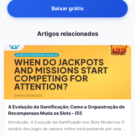
Baixar grátis
Artigos relacionados
A Evolução da Gamificação: Como a Orquestração de
Recompensas Muda os Slots – l55
Introdução: A Evolução da Gamificação nos Slots Modernos O
cenário dos jogos de cassino online está passando por uma