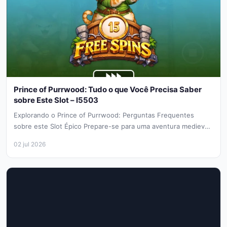
Prince of Purrwood: Tudo o que Você Precisa Saber
sobre Este Slot – l5503
Explorando o Prince of Purrwood: Perguntas Frequentes
sobre este Slot Épico Prepare-se para uma aventura medieval
onde o reino é...
02 jul 2026