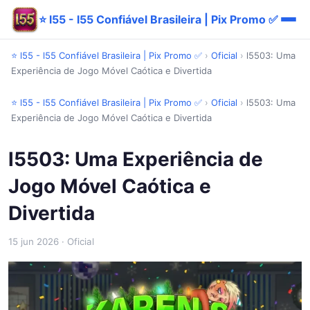
⭐ l55 - l55 Confiável Brasileira | Pix Promo ✅
⭐ l55 - l55 Confiável Brasileira | Pix Promo ✅
›
Oficial
›
l5503: Uma
Experiência de Jogo Móvel Caótica e Divertida
⭐ l55 - l55 Confiável Brasileira | Pix Promo ✅
›
Oficial
›
l5503: Uma
Experiência de Jogo Móvel Caótica e Divertida
l5503: Uma Experiência de
Jogo Móvel Caótica e
Divertida
15 jun 2026
· Oficial