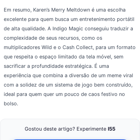
Em resumo, Karen’s Merry Meltdown é uma escolha
excelente para quem busca um entretenimento portátil
de alta qualidade. A Indigo Magic conseguiu traduzir a
complexidade de seus recursos, como os
multiplicadores Wild e o Cash Collect, para um formato
que respeita o espaço limitado da tela móvel, sem
sacrificar a profundidade estratégica. É uma
experiência que combina a diversão de um meme viral
com a solidez de um sistema de jogo bem construído,
ideal para quem quer um pouco de caos festivo no
bolso.
Gostou deste artigo? Experimente
l55