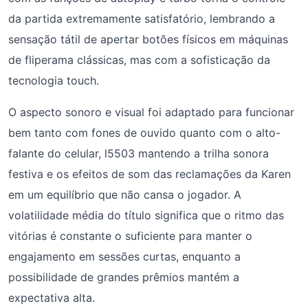
da partida extremamente satisfatório, lembrando a
sensação tátil de apertar botões físicos em máquinas
de fliperama clássicas, mas com a sofisticação da
tecnologia touch.
O aspecto sonoro e visual foi adaptado para funcionar
bem tanto com fones de ouvido quanto com o alto-
falante do celular, l5503 mantendo a trilha sonora
festiva e os efeitos de som das reclamações da Karen
em um equilíbrio que não cansa o jogador. A
volatilidade média do título significa que o ritmo das
vitórias é constante o suficiente para manter o
engajamento em sessões curtas, enquanto a
possibilidade de grandes prêmios mantém a
expectativa alta.